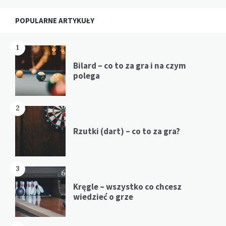
Widgets
POPULARNE ARTYKUŁY
1
Bilard – co to za gra i na czym
polega
2
Rzutki (dart) – co to za gra?
3
Kręgle – wszystko co chcesz
wiedzieć o grze