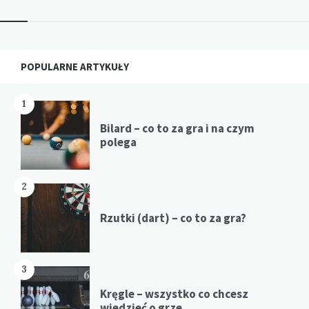
Widgets
POPULARNE ARTYKUŁY
1
Bilard – co to za gra i na czym
polega
2
Rzutki (dart) – co to za gra?
3
Kręgle – wszystko co chcesz
wiedzieć o grze