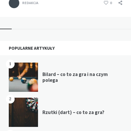
REDAKCJA
0
Widgets
POPULARNE ARTYKUŁY
1
Bilard – co to za gra i na czym
polega
2
Rzutki (dart) – co to za gra?