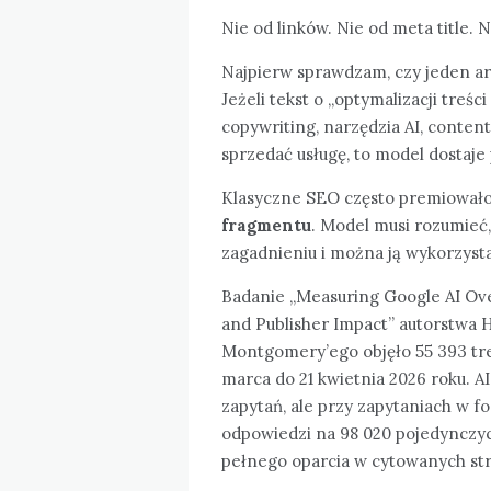
Nie od linków. Nie od meta title.
Najpierw sprawdzam, czy jeden ar
Jeżeli tekst o „optymalizacji treś
copywriting, narzędzia AI, content
sprzedać usługę, to model dostaje
Klasyczne SEO często premiowało
fragmentu
. Model musi rozumieć
zagadnieniu i można ją wykorzyst
Badanie „Measuring Google AI Overv
and Publisher Impact” autorstwa H
Montgomery’ego objęło 55 393 tren
marca do 21 kwietnia 2026 roku. A
zapytań, ale przy zapytaniach w fo
odpowiedzi na 98 020 pojedynczych 
pełnego oparcia w cytowanych st