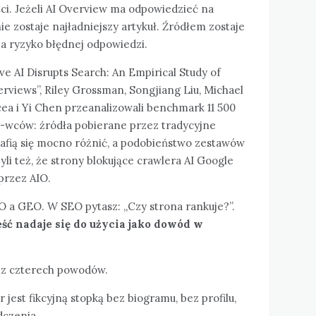
ci. Jeżeli AI Overview ma odpowiedzieć na
e zostaje najładniejszy artykuł. Źródłem zostaje
za ryzyko błędnej odpowiedzi.
 AI Disrupts Search: An Empirical Study of
rviews”, Riley Grossman, Songjiang Liu, Michael
cea i Yi Chen przeanalizowali benchmark 11 500
-wców: źródła pobierane przez tradycyjne
rafią się mocno różnić, a podobieństwo zestawów
yli też, że strony blokujące crawlera AI Google
przez AIO.
O a GEO. W SEO pytasz: „Czy strona rankuje?”.
eść nadaje się do użycia jako dowód w
j z czterech powodów.
 jest fikcyjną stopką bez biogramu, bez profilu,
dczenia.