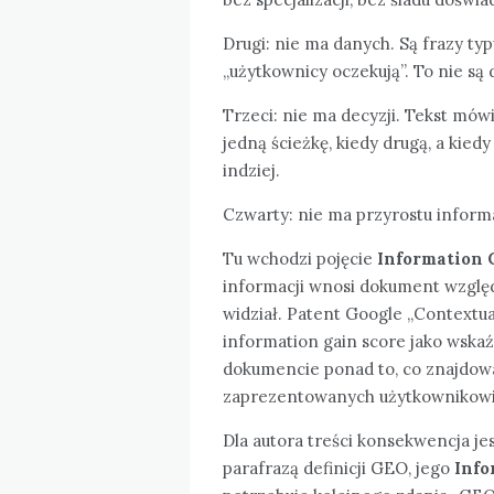
Drugi: nie ma danych. Są frazy typu
„użytkownicy oczekują”. To nie są 
Trzeci: nie ma decyzji. Tekst mówi
jedną ścieżkę, kiedy drugą, a kied
indziej.
Czwarty: nie ma przyrostu informa
Tu wchodzi pojęcie
Information 
informacji wnosi dokument względ
widział. Patent Google „Contextual
information gain score jako wska
dokumencie ponad to, co znajdow
zaprezentowanych użytkownikowi
Dla autora treści konsekwencja jest
parafrazą definicji GEO, jego
Info