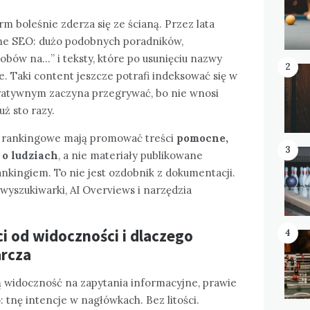
m boleśnie zderza się ze ścianą. Przez lata
zne SEO: dużo podobnych poradników,
osobów na…” i teksty, które po usunięciu nazwy
2
. Taki content jeszcze potrafi indeksować się w
ratywnym zaczyna przegrywać, bo nie wnosi
uż sto razy.
my rankingowe mają promować treści
pomocne,
3
 o ludziach
, a nie materiały publikowane
nkingiem. To nie jest ozdobnik z dokumentacji.
 wyszukiwarki, AI Overviews i narzędzia
ci od widoczności i dlaczego
4
arcza
cą widoczność na zapytania informacyjne, prawie
tnę intencje w nagłówkach. Bez litości.