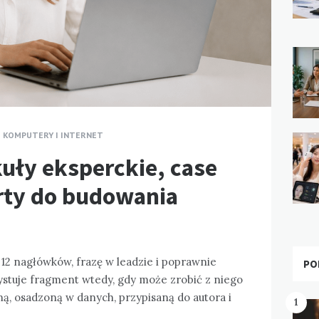
KOMPUTERY I INTERNET
uły eksperckie, case
orty do budowania
a 12 nagłówków, frazę w leadzie i poprawnie
PO
ystuje fragment wtedy, gdy może zrobić z niego
ną, osadzoną w danych, przypisaną do autora i
1