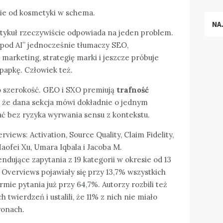
 Nie od kosmetyki w schema.
NA
tykuł rzeczywiście odpowiada na jeden problem.
ci pod AI” jednocześnie tłumaczy SEO,
 marketing, strategię marki i jeszcze próbuje
 papkę. Człowiek też.
 szerokość. GEO i SXO premiują
trafność
, że dana sekcja mówi dokładnie o jednym
ać bez ryzyka wyrwania sensu z kontekstu.
iews: Activation, Source Quality, Claim Fidelity,
aofei Xu, Umara Iqbala i Jacoba M.
dujące zapytania z 19 kategorii w okresie od 13
I Overviews pojawiały się przy 13,7% wszystkich
rmie pytania już przy 64,7%. Autorzy rozbili też
twierdzeń i ustalili, że 11% z nich nie miało
ronach.