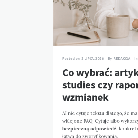
Posted on
2 LIPCA, 2026
By
REDAKCJA
In
Co wybrać: artyk
studies czy rap
wzmianek
AI nie cytuje tekstu dlatego, że m
wklejone FAQ. Cytuje albo wykorz
bezpieczną odpowiedź
: konkret
łatwą do zweryfikowania.