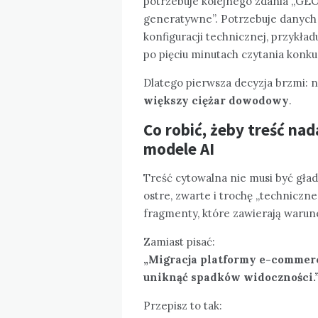
potrzebuje kolejnego zdania „GEO
generatywne”. Potrzebuje danych z
konfiguracji technicznej, przykład
po pięciu minutach czytania konku
Dlatego pierwsza decyzja brzmi: ni
większy ciężar dowodowy
.
Co robić, żeby treść na
modele AI
Treść cytowalna nie musi być gła
ostre, zwarte i trochę „techniczne”.
fragmenty, które zawierają warune
Zamiast pisać:
„Migracja platformy e-commer
uniknąć spadków widoczności.
Przepisz to tak: