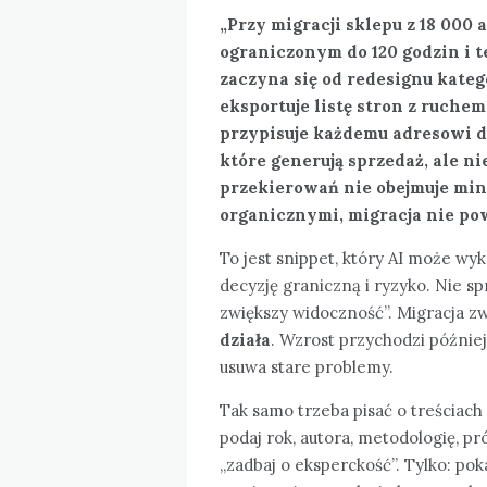
„Przy migracji sklepu z 18 00
ograniczonym do 120 godzin i 
zaczyna się od redesignu kateg
eksportuje listę stron z ruche
przypisuje każdemu adresowi d
które generują sprzedaż, ale ni
przekierowań nie obejmuje mi
organicznymi, migracja nie pow
To jest snippet, który AI może wyk
decyzję graniczną i ryzyko. Nie s
zwiększy widoczność”. Migracja z
działa
. Wzrost przychodzi później
usuwa stare problemy.
Tak samo trzeba pisać o treściach 
podaj rok, autora, metodologię, pr
„zadbaj o eksperckość”. Tylko: poka