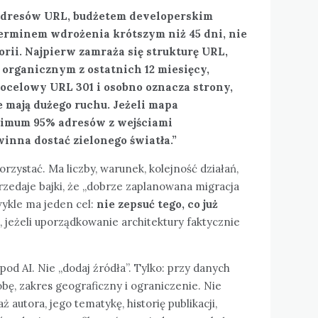
0 adresów URL, budżetem developerskim
terminem wdrożenia krótszym niż 45 dni, nie
orii. Najpierw zamraża się strukturę URL,
m organicznym z ostatnich 12 miesięcy,
ocelowy URL 301 i osobno oznacza strony,
e mają dużego ruchu. Jeżeli mapa
nimum 95% adresów z wejściami
inna dostać zielonego światła.”
orzystać. Ma liczby, warunek, kolejność działań,
przedaje bajki, że „dobrze zaplanowana migracja
wykle ma jeden cel:
nie zepsuć tego, co już
, jeżeli uporządkowanie architektury faktycznie
pod AI. Nie „dodaj źródła”. Tylko: przy danych
óbę, zakres geograficzny i ograniczenie. Nie
ż autora, jego tematykę, historię publikacji,