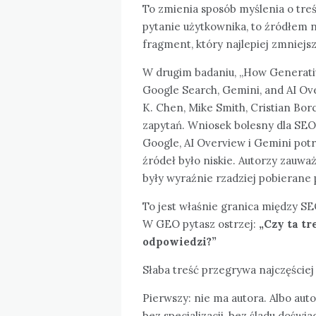
To zmienia sposób myślenia o treś
pytanie użytkownika, to źródłem ni
fragment, który najlepiej zmniejs
W drugim badaniu, „How Generative
Google Search, Gemini, and AI Ove
K. Chen, Mike Smith, Cristian Bor
zapytań. Wniosek bolesny dla SEO
Google, AI Overview i Gemini pot
źródeł było niskie. Autorzy zauważ
były wyraźnie rzadziej pobierane 
To jest właśnie granica między SE
W GEO pytasz ostrzej:
„Czy ta tr
odpowiedzi?”
Słaba treść przegrywa najczęście
Pierwszy: nie ma autora. Albo autor
bez specjalizacji, bez śladu doświa