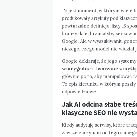
To jest moment, w którym wiele fir
produkowały artykuły pod klasyc
powtarzalne definicje, listy „5 sp
branży dalej brzmiałyby sensownie
Google. Ale w wyszukiwaniu gene
niczego, czego model nie widział j
Google deklaruje, że jego syste
wiarygodne i tworzone z myślą
głównie po to, aby manipulować ra
To opis kierunku, w którym poszły
odpowiedziowe.
Jak AI odcina słabe treś
klasyczne SEO nie wyst
Kiedy audytuję serwisy, które tra
zawsze zaczynam od tego samego: 