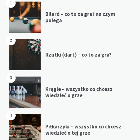
1
Bilard – co to za gra i na czym
polega
2
Rzutki (dart) – co to za gra?
3
Kręgle – wszystko co chcesz
wiedzieć o grze
4
Piłkarzyki – wszystko co chcesz
wiedzieć o tej grze