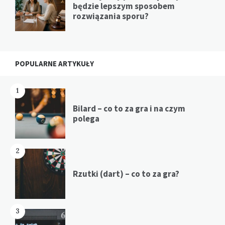
będzie lepszym sposobem
rozwiązania sporu?
POPULARNE ARTYKUŁY
1
Bilard – co to za gra i na czym
polega
2
Rzutki (dart) – co to za gra?
3