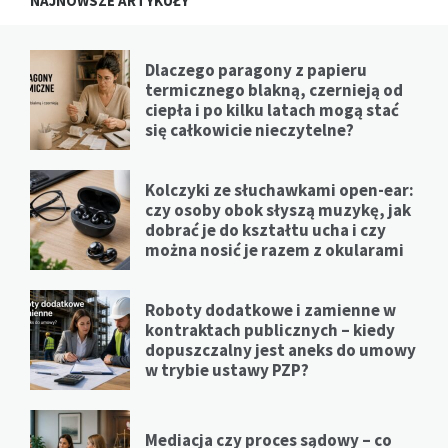
NAJNOWSZE ARTYKUŁY
Dlaczego paragony z papieru
termicznego blakną, czernieją od
ciepła i po kilku latach mogą stać
się całkowicie nieczytelne?
Kolczyki ze słuchawkami open-ear:
czy osoby obok słyszą muzykę, jak
dobrać je do kształtu ucha i czy
można nosić je razem z okularami
Roboty dodatkowe i zamienne w
kontraktach publicznych – kiedy
dopuszczalny jest aneks do umowy
w trybie ustawy PZP?
Mediacja czy proces sądowy – co