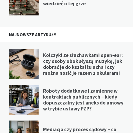
wiedzieć o tej grze
NAJNOWSZE ARTYKUŁY
Kolczyki ze słuchawkami open-ear:
czy osoby obok słyszą muzykę, jak
dobrać je do kształtu ucha i czy
można nosić je razem z okularami
Roboty dodatkowe i zamienne w
kontraktach publicznych – kiedy
dopuszczalny jest aneks do umowy
w trybie ustawy PZP?
Mediacja czy proces sądowy – co