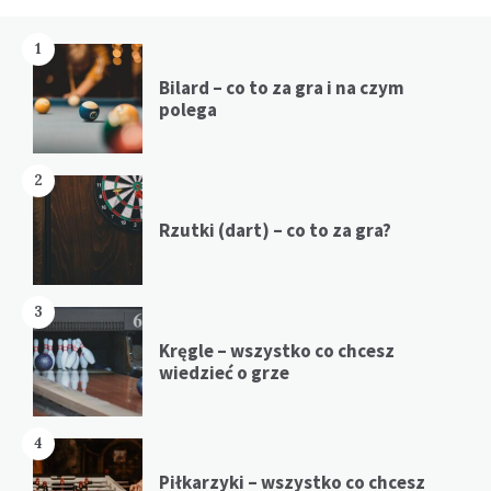
1
Bilard – co to za gra i na czym
polega
2
Rzutki (dart) – co to za gra?
3
Kręgle – wszystko co chcesz
wiedzieć o grze
4
Piłkarzyki – wszystko co chcesz