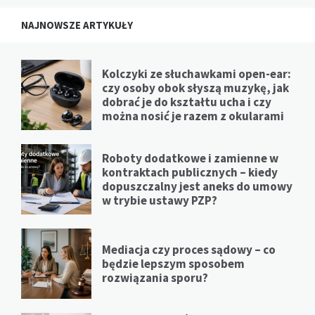
NAJNOWSZE ARTYKUŁY
Kolczyki ze słuchawkami open-ear:
czy osoby obok słyszą muzykę, jak
dobrać je do kształtu ucha i czy
można nosić je razem z okularami
Roboty dodatkowe i zamienne w
kontraktach publicznych – kiedy
dopuszczalny jest aneks do umowy
w trybie ustawy PZP?
Mediacja czy proces sądowy – co
będzie lepszym sposobem
rozwiązania sporu?