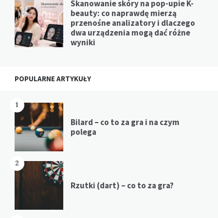
Skanowanie skóry na pop-upie K-
beauty: co naprawdę mierzą
przenośne analizatory i dlaczego
dwa urządzenia mogą dać różne
wyniki
POPULARNE ARTYKUŁY
1
Bilard – co to za gra i na czym
polega
2
Rzutki (dart) – co to za gra?