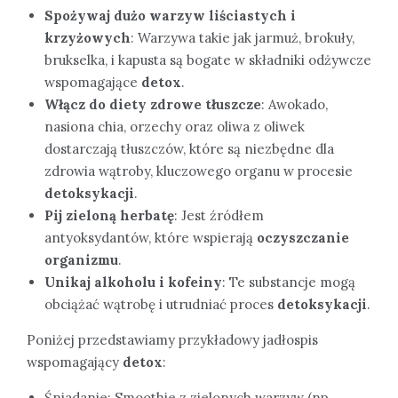
Spożywaj dużo warzyw liściastych i
krzyżowych
: Warzywa takie jak jarmuż, brokuły,
brukselka, i kapusta są bogate w składniki odżywcze
wspomagające
detox
.
Włącz do diety zdrowe tłuszcze
: Awokado,
nasiona chia, orzechy oraz oliwa z oliwek
dostarczają tłuszczów, które są niezbędne dla
zdrowia wątroby, kluczowego organu w procesie
detoksykacji
.
Pij zieloną herbatę
: Jest źródłem
antyoksydantów, które wspierają
oczyszczanie
organizmu
.
Unikaj alkoholu i kofeiny
: Te substancje mogą
obciążać wątrobę i utrudniać proces
detoksykacji
.
Poniżej przedstawiamy przykładowy jadłospis
wspomagający
detox
:
Śniadanie: Smoothie z zielonych warzyw (np.