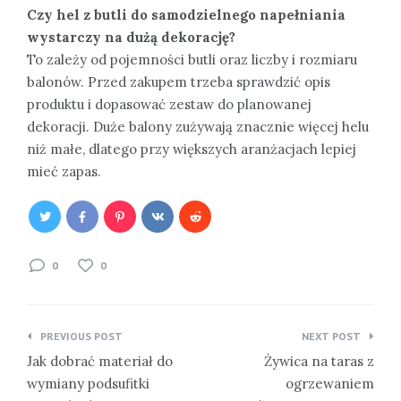
Czy hel z butli do samodzielnego napełniania
wystarczy na dużą dekorację?
To zależy od pojemności butli oraz liczby i rozmiaru
balonów. Przed zakupem trzeba sprawdzić opis
produktu i dopasować zestaw do planowanej
dekoracji. Duże balony zużywają znacznie więcej helu
niż małe, dlatego przy większych aranżacjach lepiej
mieć zapas.
0
0
Nawigacja
PREVIOUS POST
NEXT POST
wpisu
Jak dobrać materiał do
Żywica na taras z
wymiany podsufitki
ogrzewaniem