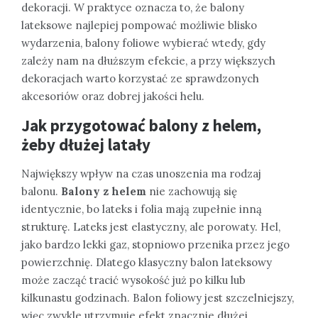
dekoracji. W praktyce oznacza to, że balony
lateksowe najlepiej pompować możliwie blisko
wydarzenia, balony foliowe wybierać wtedy, gdy
zależy nam na dłuższym efekcie, a przy większych
dekoracjach warto korzystać ze sprawdzonych
akcesoriów oraz dobrej jakości helu.
Jak przygotować balony z helem,
żeby dłużej latały
Największy wpływ na czas unoszenia ma rodzaj
balonu.
Balony z helem
nie zachowują się
identycznie, bo lateks i folia mają zupełnie inną
strukturę. Lateks jest elastyczny, ale porowaty. Hel,
jako bardzo lekki gaz, stopniowo przenika przez jego
powierzchnię. Dlatego klasyczny balon lateksowy
może zacząć tracić wysokość już po kilku lub
kilkunastu godzinach. Balon foliowy jest szczelniejszy,
więc zwykle utrzymuje efekt znacznie dłużej.