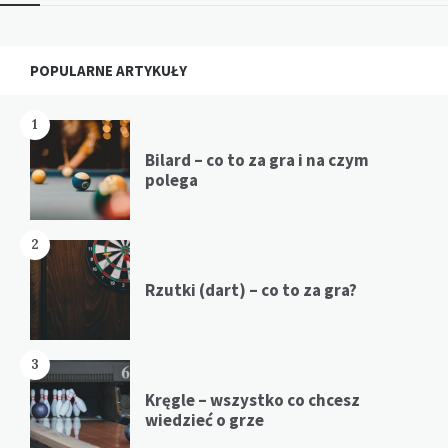
Widgets
POPULARNE ARTYKUŁY
1
Bilard – co to za gra i na czym
polega
2
Rzutki (dart) – co to za gra?
3
Kręgle – wszystko co chcesz
wiedzieć o grze