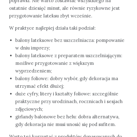
poprawki. Nie warto zostawiać wszystkiego na
ostatnie dziesięć minut, ale równie ryzykowne jest
przygotowanie lateksu zbyt wcześnie.
W praktyce najlepiej działa taki podział:
balony lateksowe bez uszczelniacza: pompowanie
w dniu imprezy;
balony lateksowe z preparatem uszczelniającym:
możliwe przygotowanie z większym
wyprzedzeniem;
balony foliowe: dobry wybór, gdy dekoracja ma
utrzymać efekt dłużej;
duże cyfry, litery i kształty foliowe: szczególnie
praktyczne przy urodzinach, rocznicach i sesjach
zdjęciowych;
girlandy balonowe bez helu: dobra alternatywa,
gdy dekoracja nie musi unosić się pod sufitem.
Warto też korzystać z produktów dopasowanych do