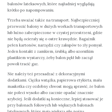
balonów lateksowych, które najładniej wyglądają
krótko po napompowaniu.
Trzeba uważać także na transport. Najbezpieczniej
przewozić balony w dużych workach transportowych
lub luźno zabezpieczone w czystej przestrzeni, gdzie
nie będą ocierały się o ostre krawędzie. Bagażnik
pełen kartonów, narzędzi czy zakupów to zły pomysł.
Jeden kontakt z zamkiem, śrubką albo szorstkim
plastikiem wystarczy, żeby balon pękł lub zaczął
powoli tracić gaz.
Nie należy też przesadzać z dekoracyjnymi
dodatkami. Ciężka wstążka, papierowa etykieta, mała
maskotka czy ozdobny chwost mogą sprawić, że balon
nie poleci wysoko albo zacznie opadać znacznie
szybciej. Jeśli dodatki są konieczne, lepiej stosować je
przy balonach foliowych lub większych balonach
lateksowych, które mają większą siłę nośną.