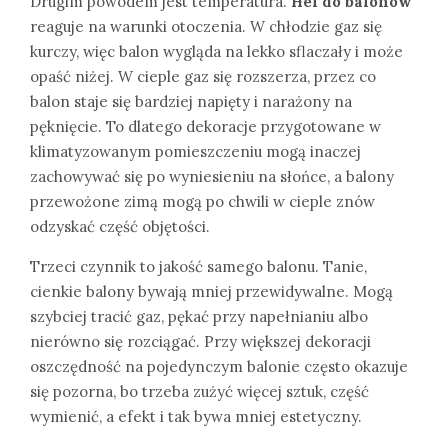
Drugim powodem jest temperatura.
Hel do balonów
reaguje na warunki otoczenia. W chłodzie gaz się
kurczy, więc balon wygląda na lekko sflaczały i może
opaść niżej. W cieple gaz się rozszerza, przez co
balon staje się bardziej napięty i narażony na
pęknięcie. To dlatego dekoracje przygotowane w
klimatyzowanym pomieszczeniu mogą inaczej
zachowywać się po wyniesieniu na słońce, a balony
przewożone zimą mogą po chwili w cieple znów
odzyskać część objętości.
Trzeci czynnik to jakość samego balonu. Tanie,
cienkie balony bywają mniej przewidywalne. Mogą
szybciej tracić gaz, pękać przy napełnianiu albo
nierówno się rozciągać. Przy większej dekoracji
oszczędność na pojedynczym balonie często okazuje
się pozorna, bo trzeba zużyć więcej sztuk, część
wymienić, a efekt i tak bywa mniej estetyczny.