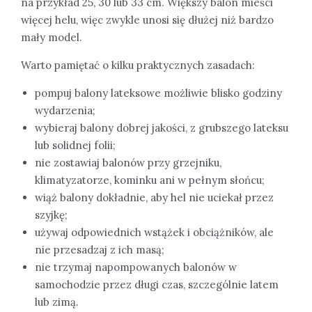
na przykład 25, 30 lub 33 cm. Większy balon mieści
więcej helu, więc zwykle unosi się dłużej niż bardzo
mały model.
Warto pamiętać o kilku praktycznych zasadach:
pompuj balony lateksowe możliwie blisko godziny
wydarzenia;
wybieraj balony dobrej jakości, z grubszego lateksu
lub solidnej folii;
nie zostawiaj balonów przy grzejniku,
klimatyzatorze, kominku ani w pełnym słońcu;
wiąż balony dokładnie, aby hel nie uciekał przez
szyjkę;
używaj odpowiednich wstążek i obciążników, ale
nie przesadzaj z ich masą;
nie trzymaj napompowanych balonów w
samochodzie przez długi czas, szczególnie latem
lub zimą.