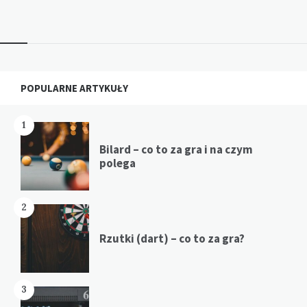
wpisów
Widgets
POPULARNE ARTYKUŁY
1
Bilard – co to za gra i na czym
polega
2
Rzutki (dart) – co to za gra?
3