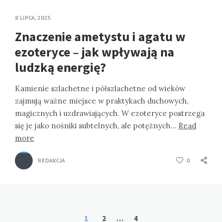
8 LIPCA, 2025
Znaczenie ametystu i agatu w
ezoteryce – jak wpływają na
ludzką energię?
Kamienie szlachetne i półszlachetne od wieków
zajmują ważne miejsce w praktykach duchowych,
magicznych i uzdrawiających. W ezoteryce postrzega
się je jako nośniki subtelnych, ale potężnych…
Read
more
REDAKCJA
0
Stronicowanie
1
2
…
4