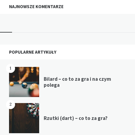
NAJNOWSZE KOMENTARZE
Widgets
POPULARNE ARTYKUŁY
1
Bilard – co to za gra i na czym
polega
2
Rzutki (dart) – co to za gra?