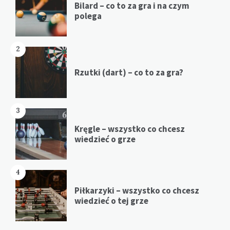
Bilard – co to za gra i na czym
polega
2
Rzutki (dart) – co to za gra?
3
Kręgle – wszystko co chcesz
wiedzieć o grze
4
Piłkarzyki – wszystko co chcesz
wiedzieć o tej grze