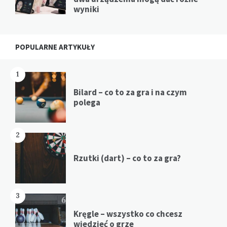
wyniki
POPULARNE ARTYKUŁY
1
Bilard – co to za gra i na czym
polega
2
Rzutki (dart) – co to za gra?
3
Kręgle – wszystko co chcesz
wiedzieć o grze