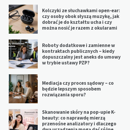
Kolczyki ze słuchawkami open-ear:
czy osoby obok słyszą muzykę, jak
dobrać je do kształtu ucha i czy
można nosić je razem z okularami
Roboty dodatkowe i zamienne w
kontraktach publicznych – kiedy
dopuszczalny jest aneks do umowy
w trybie ustawy PZP?
Mediacja czy proces sądowy – co
będzie lepszym sposobem
rozwiązania sporu?
Skanowanie skóry na pop-upie K-
beauty: co naprawdę mierzą
przenośne analizatory i dlaczego
dwa urządzenia mogą dać różne