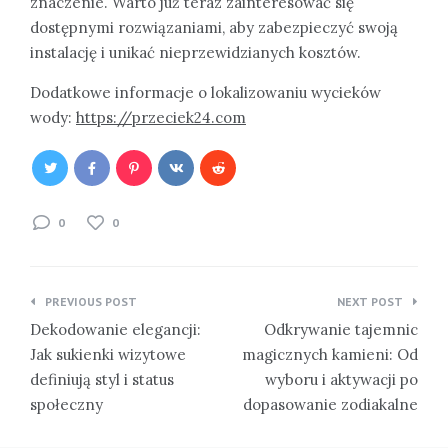
znaczenie. Warto już teraz zainteresować się
dostępnymi rozwiązaniami, aby zabezpieczyć swoją
instalację i unikać nieprzewidzianych kosztów.
Dodatkowe informacje o lokalizowaniu wycieków
wody:
https://przeciek24.com
0
0
Nawigacja
PREVIOUS POST
NEXT POST
wpisu
Dekodowanie elegancji:
Odkrywanie tajemnic
Jak sukienki wizytowe
magicznych kamieni: Od
definiują styl i status
wyboru i aktywacji po
społeczny
dopasowanie zodiakalne