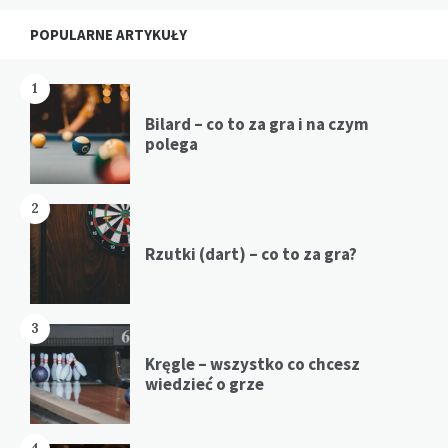
POPULARNE ARTYKUŁY
1
Bilard – co to za gra i na czym
polega
2
Rzutki (dart) – co to za gra?
3
Kręgle – wszystko co chcesz
wiedzieć o grze