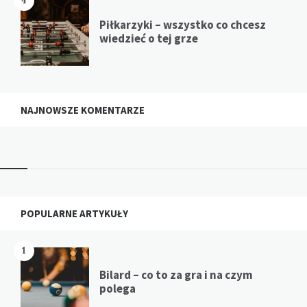
4
Piłkarzyki – wszystko co chcesz
wiedzieć o tej grze
NAJNOWSZE KOMENTARZE
Widgets
POPULARNE ARTYKUŁY
1
Bilard – co to za gra i na czym
polega