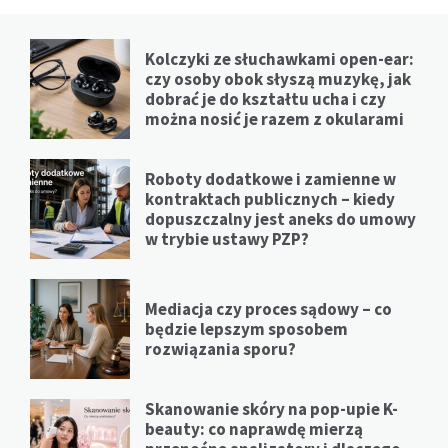
Kolczyki ze słuchawkami open-ear:
czy osoby obok słyszą muzykę, jak
dobrać je do kształtu ucha i czy
można nosić je razem z okularami
Roboty dodatkowe i zamienne w
kontraktach publicznych – kiedy
dopuszczalny jest aneks do umowy
w trybie ustawy PZP?
Mediacja czy proces sądowy – co
będzie lepszym sposobem
rozwiązania sporu?
Skanowanie skóry na pop-upie K-
beauty: co naprawdę mierzą