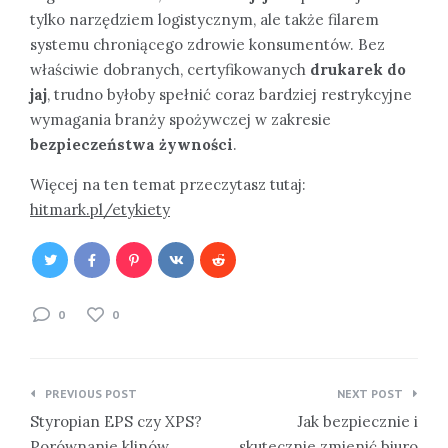
tylko narzędziem logistycznym, ale także filarem
systemu chroniącego zdrowie konsumentów. Bez
właściwie dobranych, certyfikowanych
drukarek do
jaj
, trudno byłoby spełnić coraz bardziej restrykcyjne
wymagania branży spożywczej w zakresie
bezpieczeństwa żywności
.
Więcej na ten temat przeczytasz tutaj:
hitmark.pl/etykiety
0
0
Nawigacja
PREVIOUS POST
NEXT POST
wpisu
Styropian EPS czy XPS?
Jak bezpiecznie i
Porównanie klinów
skutecznie zmienić biuro