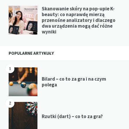
Skanowanie skóry na pop-upie K-
beauty: co naprawdę mierzą
przenośne analizatory i dlaczego
dwa urządzenia mogą dać różne
wyniki
POPULARNE ARTYKUŁY
1
Bilard – co to za gra i na czym
polega
2
Rzutki (dart) – co to za gra?