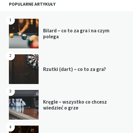
Widgets
POPULARNE ARTYKUŁY
1
Bilard – co to za gra i na czym
polega
2
Rzutki (dart) – co to za gra?
3
Kręgle – wszystko co chcesz
wiedzieć o grze
4